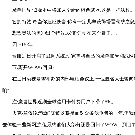
魔兽世界4.2版本中将加入全新的橙色武器,这是一把法杖。
它的特效:每当你造成伤害,你有一定几率获得塔雷苟萨之怒
想想奥法的奥冲出个特效,双倍伤害,在来个暴击。。。。
四:2030年
台服近日开启了战网系统,玩家需将自己的魔兽账号和战网绑
五:离开WOW?回归?
在近日动视暴雪举办的内部电话会议上,一位匿名人士曾向
响”
注:魔兽世界近期全球信用卡付费用户下滑了5%。
迈克·莫汉说:“我们知道这将是面对众多竞争者的一年,
去体验一些新网游,但最终他们大部分还是回归了WOW。到目